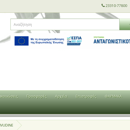
23310-77800
ακοινώσεις
Προσφορές
Αρχεία
Επιστροφές
ΦΑΡΜΑΚΑ
IVUDINE