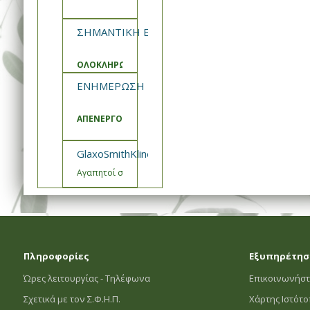
ΣΗΜΑΝΤΙΚΗ ΕΝΗΜΕΡΩΣΗ ΣΦΗΠ
ΟΛΟΚΛΗΡΩΣΗ ΑΝΑΒΑΘΜΙΣΗΣ ΚΑΙ ΣΥΝΤΗΡΗΣΗΣ ΣΥΣΤ
ΕΝΗΜΕΡΩΣΗ ΣΦΗΠ
ΑΠΕΝΕΡΓΟΠΟΙΗΣΗ ΚΑΛΑΘΙΑ ΠΡΟΣΦΟΡΩΝ
GlaxoSmithKline- Εμβόλιο Engerix Ενημέρωση
Αγαπητοί συνεργάτες,
Πληροφορίες
Εξυπηρέτησ
Ώρες λειτουργίας - Τηλέφωνα
Επικοινωνήστ
Σχετικά με τον Σ.Φ.Η.Π.
Χάρτης Ιστότ