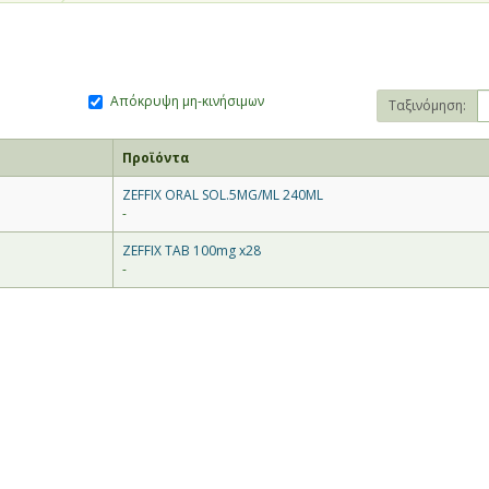
Απόκρυψη μη-κινήσιμων
Ταξινόμηση:
Προϊόντα
ZEFFIX ORAL SOL.5MG/ML 240ML
-
ZEFFIX TAB 100mg x28
-
θίας και Πέλλας