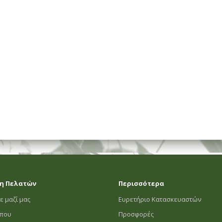
ΗΜΑΤΟΣ
η Πελατών
Περισσότερα
ε μαζί μας
Ευρετήριο Κατασκευαστών
οπου
Προσφορές