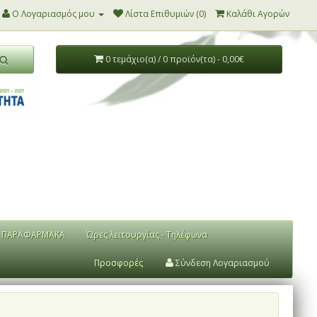
Ο Λογαριασμός μου
Λίστα Επιθυμιών (0)
Καλάθι Αγορών
0 τεμάχιο(α) / 0 προϊόν(τα) - 0,00€
ΠΑΡΑΦΑΡΜΑΚΑ
Ώρες λειτουργίας - Τηλέφωνα
Προσφορές
Σύνδεση Λογαριασμού