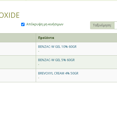
OXIDE
Απόκρυψη μη-κινήσιμων
Ταξινόμηση:
Προϊόντα
BENZAC-W GEL 10% 60GR
-
BENZAC-W GEL 5% 60GR
-
BREVOXYL CREAM 4% 50GR
-
θίας και Πέλλας