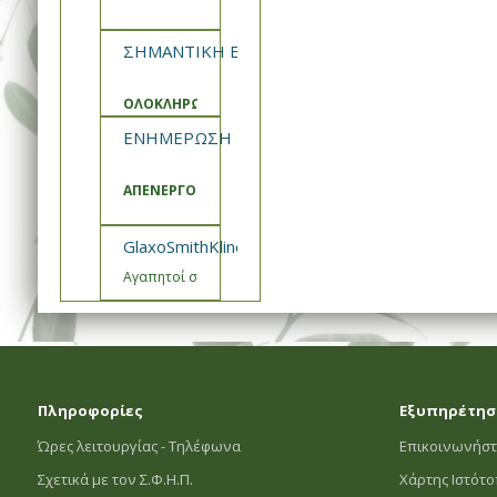
ΣΗΜΑΝΤΙΚΗ ΕΝΗΜΕΡΩΣΗ ΣΦΗΠ
ΟΛΟΚΛΗΡΩΣΗ ΑΝΑΒΑΘΜΙΣΗΣ ΚΑΙ ΣΥΝΤΗΡΗΣΗΣ ΣΥΣΤ
ΕΝΗΜΕΡΩΣΗ ΣΦΗΠ
ΑΠΕΝΕΡΓΟΠΟΙΗΣΗ ΚΑΛΑΘΙΑ ΠΡΟΣΦΟΡΩΝ
GlaxoSmithKline- Εμβόλιο Engerix Ενημέρωση
Αγαπητοί συνεργάτες,
Πληροφορίες
Εξυπηρέτησ
Ώρες λειτουργίας - Τηλέφωνα
Επικοινωνήστ
Σχετικά με τον Σ.Φ.Η.Π.
Χάρτης Ιστότ