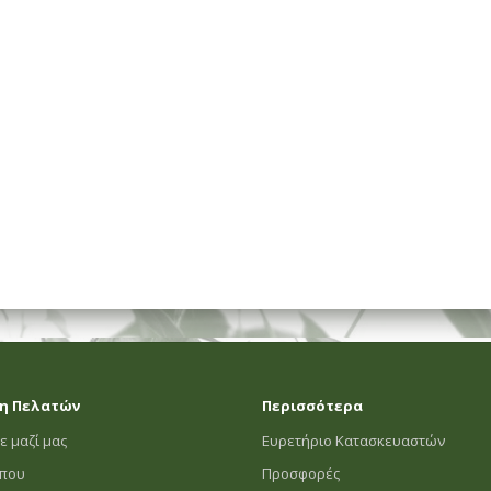
ΗΜΑΤΟΣ
η Πελατών
Περισσότερα
ε μαζί μας
Ευρετήριο Κατασκευαστών
οπου
Προσφορές