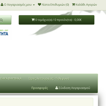
Ο Λογαριασμός μου
Λίστα Επιθυμιών (0)
Καλάθι Αγορών
0 τεμάχιο(α) / 0 προϊόν(τα) - 0,00€
ΠΑΡΑΦΑΡΜΑΚΑ
Ώρες λειτουργίας - Τηλέφωνα
Προσφορές
Σύνδεση Λογαριασμού