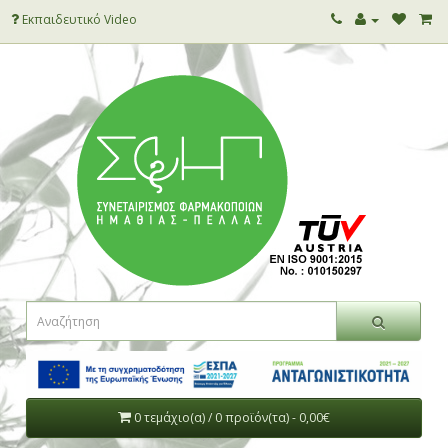
Εκπαιδευτικό Video
0 τεμάχιο(α) / 0 προϊόν(τα) - 0,00€