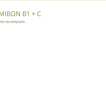
ΜΙΒΩΝ B1 + C
ήν την κατηγορία.
θίας και Πέλλας