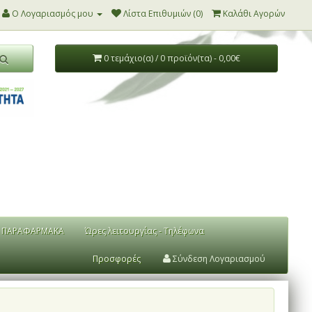
Ο Λογαριασμός μου
Λίστα Επιθυμιών (0)
Καλάθι Αγορών
0 τεμάχιο(α) / 0 προϊόν(τα) - 0,00€
ΠΑΡΑΦΑΡΜΑΚΑ
Ώρες λειτουργίας - Τηλέφωνα
Προσφορές
Σύνδεση Λογαριασμού