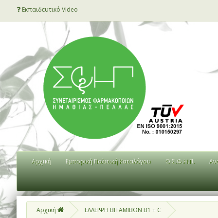
Εκπαιδευτικό Video
Αρχική
Εμπορική Πολιτική Καταλόγου
Ο Σ.Φ.Η.Π.
Αν
Αρχική
ΕΛΛΕΙΨΗ ΒΙΤΑΜΙΒΩΝ B1 + C