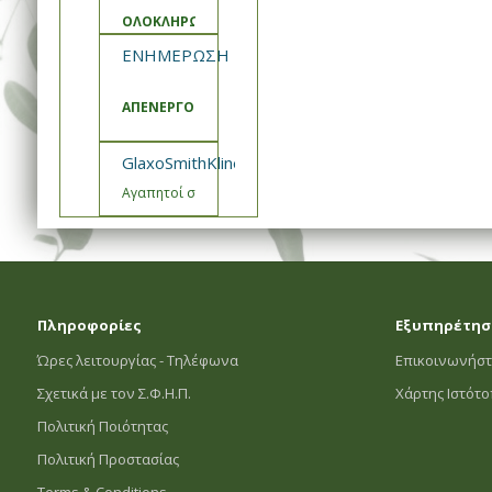
ΟΛΟΚΛΗΡΩΣΗ ΑΝΑΒΑΘΜΙΣΗΣ ΚΑΙ ΣΥΝΤΗΡΗΣΗΣ ΣΥΣΤ
ΕΝΗΜΕΡΩΣΗ ΣΦΗΠ
ΑΠΕΝΕΡΓΟΠΟΙΗΣΗ ΚΑΛΑΘΙΑ ΠΡΟΣΦΟΡΩΝ
GlaxoSmithKline- Εμβόλιο Engerix Ενημέρωση
Αγαπητοί συνεργάτες,
Πληροφορίες
Εξυπηρέτησ
Ώρες λειτουργίας - Τηλέφωνα
Επικοινωνήστ
Σχετικά με τον Σ.Φ.Η.Π.
Χάρτης Ιστότ
Πολιτική Ποιότητας
Πολιτική Προστασίας