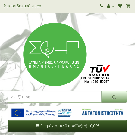
Εκπαιδευτικό Video
0 τεμάχιο(α) / 0 προϊόν(τα) - 0,00€