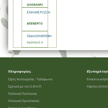
ΟΛΟΚΛΗΡΩΣΗ ΑΝΑΒΑΘΜΙΣΗΣ ΚΑΙ ΣΥΝΤΗΡΗΣΗΣ ΣΥΣΤ
ΕΝΗΜΕΡΩΣΗ ΣΦΗΠ
ΑΠΕΝΕΡΓΟΠΟΙΗΣΗ ΚΑΛΑΘΙΑ ΠΡΟΣΦΟΡΩΝ
GlaxoSmithKline- Εμβόλιο Engerix Ενημέρωση
Αγαπητοί συνεργάτες,
Πληροφορίες
Εξυπηρέτησ
Ώρες λειτουργίας - Τηλέφωνα
Επικοινωνήστ
Σχετικά με τον Σ.Φ.Η.Π.
Χάρτης Ιστότ
Πολιτική Ποιότητας
Πολιτική Προστασίας