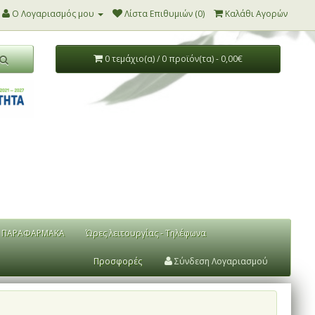
Ο Λογαριασμός μου
Λίστα Επιθυμιών (0)
Καλάθι Αγορών
0 τεμάχιο(α) / 0 προϊόν(τα) - 0,00€
ΠΑΡΑΦΑΡΜΑΚΑ
Ώρες λειτουργίας - Τηλέφωνα
Προσφορές
Σύνδεση Λογαριασμού