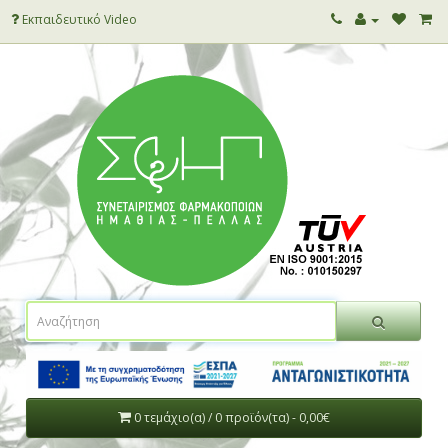
Εκπαιδευτικό Video
0 τεμάχιο(α) / 0 προϊόν(τα) - 0,00€