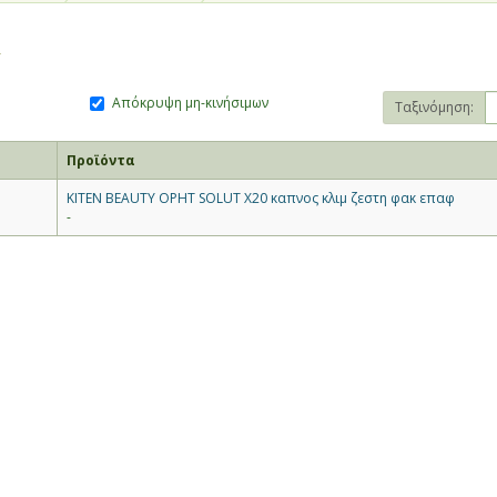
Y
Απόκρυψη μη-κινήσιμων
Ταξινόμηση:
Προϊόντα
KITEN BEAUTY OPHT SOLUT X20 καπνος κλιμ ζεστη φακ επαφ
-