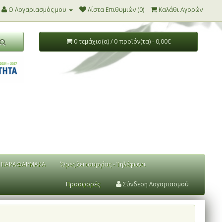
Ο Λογαριασμός μου
Λίστα Επιθυμιών (0)
Καλάθι Αγορών
0 τεμάχιο(α) / 0 προϊόν(τα) - 0,00€
ΠΑΡΑΦΑΡΜΑΚΑ
Ώρες λειτουργίας - Τηλέφωνα
Προσφορές
Σύνδεση Λογαριασμού