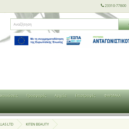
23310-77800
ακοινώσεις
Προσφορές
Αρχεία
Επιστροφές
ΦΑΡΜΑΚΑ
LLAS LTD
KITEN BEAUTY