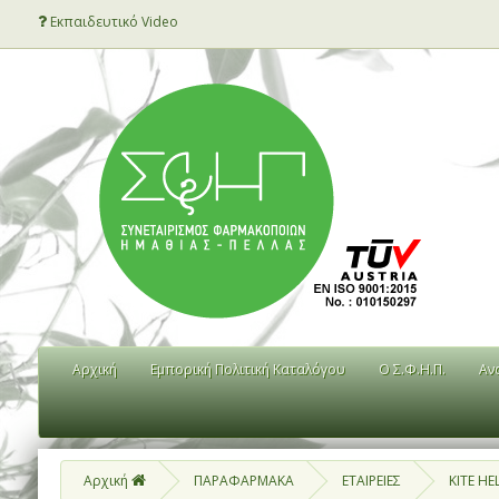
Εκπαιδευτικό Video
Αρχική
Εμπορική Πολιτική Καταλόγου
Ο Σ.Φ.Η.Π.
Αν
Αρχική
ΠΑΡΑΦΑΡΜΑΚΑ
ΕΤΑΙΡΕΙΕΣ
KITE HE