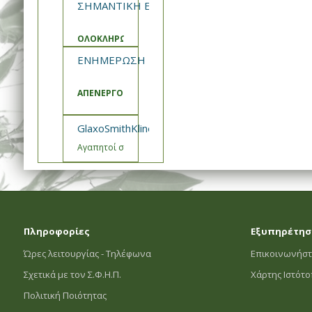
ΣΗΜΑΝΤΙΚΗ ΕΝΗΜΕΡΩΣΗ ΣΦΗΠ
ΟΛΟΚΛΗΡΩΣΗ ΑΝΑΒΑΘΜΙΣΗΣ ΚΑΙ ΣΥΝΤΗΡΗΣΗΣ ΣΥΣΤ
ΕΝΗΜΕΡΩΣΗ ΣΦΗΠ
ΑΠΕΝΕΡΓΟΠΟΙΗΣΗ ΚΑΛΑΘΙΑ ΠΡΟΣΦΟΡΩΝ
GlaxoSmithKline- Εμβόλιο Engerix Ενημέρωση
Αγαπητοί συνεργάτες,
Πληροφορίες
Εξυπηρέτησ
Ώρες λειτουργίας - Τηλέφωνα
Επικοινωνήστ
Σχετικά με τον Σ.Φ.Η.Π.
Χάρτης Ιστότ
Πολιτική Ποιότητας