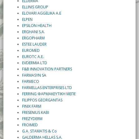
ELDERMA
ELLINIS GROUP
ELOVARI AGGELIKA A.E
ELPEN
EPSILON HEALTH
ERGHANI S.A.
ERGOPHARM
ESTEE LAUDER
EUROMED
EUROTC A.E.
EVDERMIA LTD
F&B INNOVATION PARTNERS
FARMASYN SA
FARMECO
FARMELLAS ENTERPRISES LTD
FERRING ΦΑΡΜΑΚΕΥΤΙΚΗ ΜΕΠΕ
FILIPPOS GEORGANTAS
FINIX FARM
FRESENIUS KABI
FREZYDERM
FROIMED
G.A. STAMATIS & Co
GALDERMA HELLAS S.A.