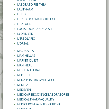
LABORATOIRES THEA
LAVIPHARM
LIBERR
LIBYTEC ΦΑΡΜΑΚΕΥΤΙΚΗ Α.Ε.
LICATACK
LOGISCOOP PANSYFA AEE
LYOFIN LTD
L`ERBOLARIO
L`OREAL
MACROVITA
MAM HELLAS
MARKET QUEST
MAXI HEAL
ME.K.E. NATURAL
MED TRUST
MEDA PHARMA GMBH & CO
MEDELA
MEDEVIEN
MEDICAIR BIOSCIENCE LABORATORIES
MEDICAL PHARMAQUALITY
MEDICHROM SA INTERNATIONAL