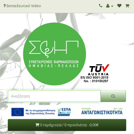
Εκπαιδευτικό Video
0 τεμάχιο(α) / 0 προϊόν(τα) - 0,00€