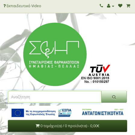
Εκπαιδευτικό Video
0 τεμάχιο(α) / 0 προϊόν(τα) - 0,00€