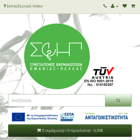
Εκπαιδευτικό Video
0 τεμάχιο(α) / 0 προϊόν(τα) - 0,00€