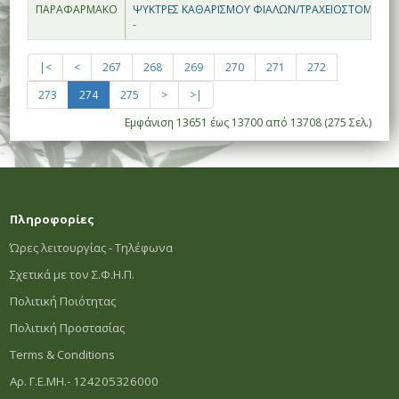
ΠΑΡΑΦΑΡΜΑΚΟ
ΨΥΚΤΡΕΣ ΚΑΘΑΡΙΣΜΟΥ ΦΙΑΛΩΝ/ΤΡΑΧΕΙΟΣΤΟΜΙΑΣ
-
|<
<
267
268
269
270
271
272
273
274
275
>
>|
Εμφάνιση 13651 έως 13700 από 13708 (275 Σελ.)
Πληροφορίες
Ώρες λειτουργίας - Τηλέφωνα
Σχετικά με τον Σ.Φ.Η.Π.
Πολιτική Ποιότητας
Πολιτική Προστασίας
Terms & Conditions
Αρ. Γ.Ε.ΜΗ.- 124205326000