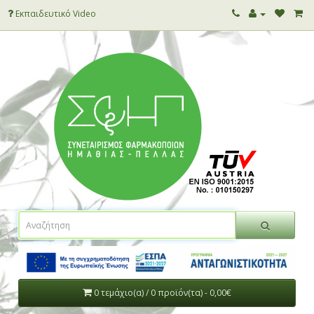
Εκπαιδευτικό Video
0 τεμάχιο(α) / 0 προϊόν(τα) - 0,00€