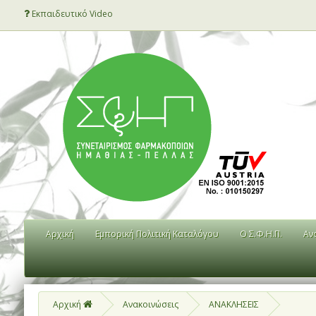
Εκπαιδευτικό Video
Αρχική
Εμπορική Πολιτική Καταλόγου
Ο Σ.Φ.Η.Π.
Αν
Αρχική
Ανακοινώσεις
ΑΝΑΚΛΗΣΕΙΣ