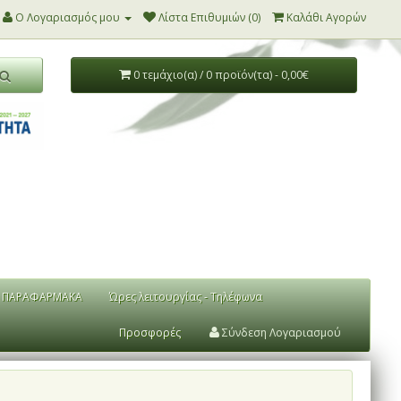
Ο Λογαριασμός μου
Λίστα Επιθυμιών (0)
Καλάθι Αγορών
0 τεμάχιο(α) / 0 προϊόν(τα) - 0,00€
ΠΑΡΑΦΑΡΜΑΚΑ
Ώρες λειτουργίας - Τηλέφωνα
Προσφορές
Σύνδεση Λογαριασμού