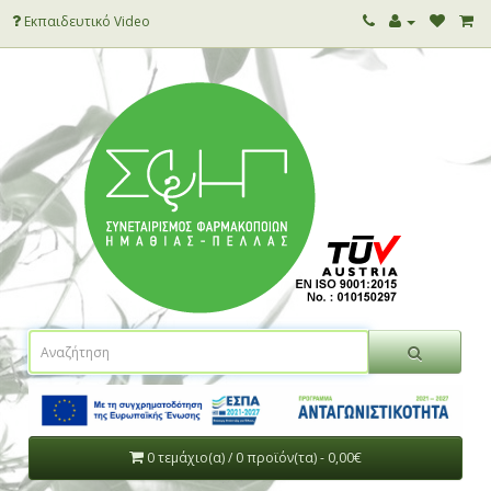
Εκπαιδευτικό Video
0 τεμάχιο(α) / 0 προϊόν(τα) - 0,00€