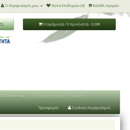
Ο Λογαριασμός μου
Λίστα Επιθυμιών (0)
Καλάθι Αγορών
0 τεμάχιο(α) / 0 προϊόν(τα) - 0,00€
ΠΑΡΑΦΑΡΜΑΚΑ
Ώρες λειτουργίας - Τηλέφωνα
Προσφορές
Σύνδεση Λογαριασμού