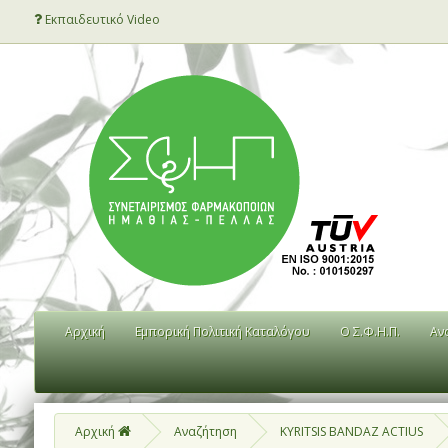
Εκπαιδευτικό Video
Αρχική
Εμπορική Πολιτική Καταλόγου
Ο Σ.Φ.Η.Π.
Αν
Αρχική
Αναζήτηση
KYRITSIS BANDAZ ACTIUS