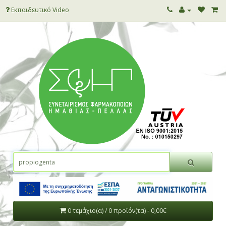
Εκπαιδευτικό Video
0 τεμάχιο(α) / 0 προϊόν(τα) - 0,00€