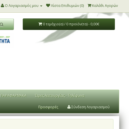
Ο Λογαριασμός μου
Λίστα Επιθυμιών (0)
Καλάθι Αγορών
0 τεμάχιο(α) / 0 προϊόν(τα) - 0,00€
ΠΑΡΑΦΑΡΜΑΚΑ
Ώρες λειτουργίας - Τηλέφωνα
Προσφορές
Σύνδεση Λογαριασμού