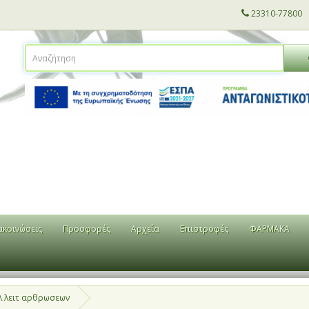
23310-77800
ακοινώσεις
Προσφορές
Αρχεία
Επιστροφές
ΦΑΡΜΑΚΑ
λ λειτ αρθρωσεων