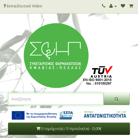
Εκπαιδευτικό Video
0 τεμάχιο(α) / 0 προϊόν(τα) - 0,00€