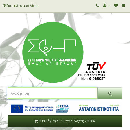
Εκπαιδευτικό Video
0 τεμάχιο(α) / 0 προϊόν(τα) - 0,00€