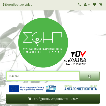
Εκπαιδευτικό Video
0 τεμάχιο(α) / 0 προϊόν(τα) - 0,00€