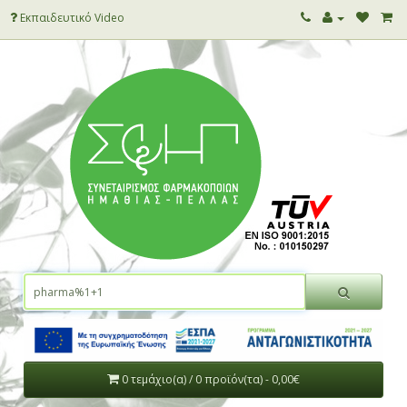
Εκπαιδευτικό Video
0 τεμάχιο(α) / 0 προϊόν(τα) - 0,00€