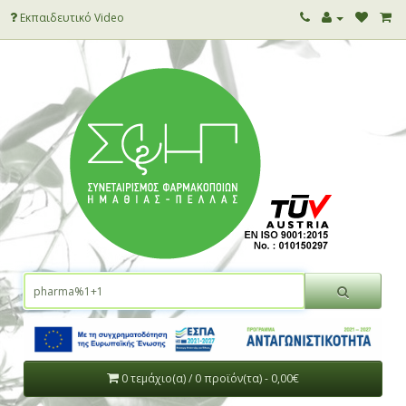
Εκπαιδευτικό Video
0 τεμάχιο(α) / 0 προϊόν(τα) - 0,00€