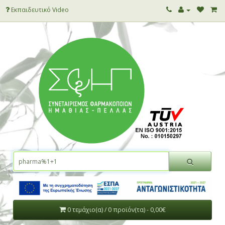
Εκπαιδευτικό Video
0 τεμάχιο(α) / 0 προϊόν(τα) - 0,00€