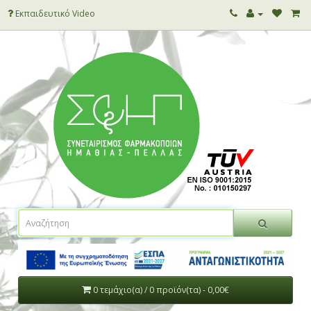
Εκπαιδευτικό Video
0 τεμάχιο(α) / 0 προϊόν(τα) - 0,00€