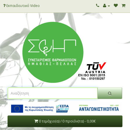
Εκπαιδευτικό Video
0 τεμάχιο(α) / 0 προϊόν(τα) - 0,00€