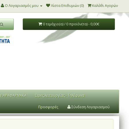
Ο Λογαριασμός μου
Λίστα Επιθυμιών (0)
Καλάθι Αγορών
0 τεμάχιο(α) / 0 προϊόν(τα) - 0,00€
ΠΑΡΑΦΑΡΜΑΚΑ
Ώρες λειτουργίας - Τηλέφωνα
Προσφορές
Σύνδεση Λογαριασμού