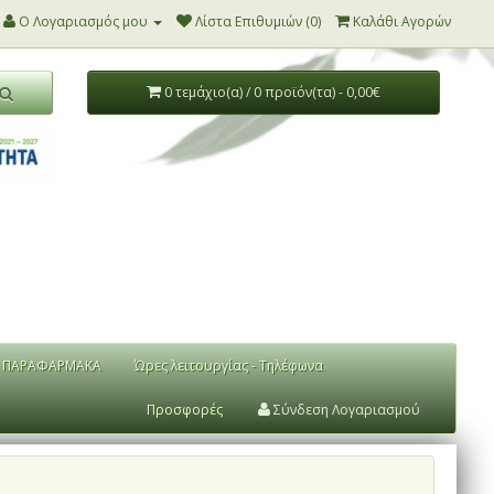
Ο Λογαριασμός μου
Λίστα Επιθυμιών (0)
Καλάθι Αγορών
0 τεμάχιο(α) / 0 προϊόν(τα) - 0,00€
ΠΑΡΑΦΑΡΜΑΚΑ
Ώρες λειτουργίας - Τηλέφωνα
Προσφορές
Σύνδεση Λογαριασμού