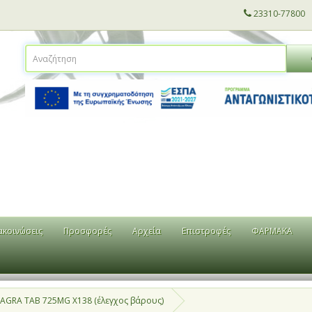
23310-77800
ακοινώσεις
Προσφορές
Αρχεία
Επιστροφές
ΦΑΡΜΑΚΑ
GRA TAB 725MG X138 (έλεγχος βάρους)