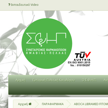
Εκπαιδευτικό Video
Αρχική
Εμπορική Πολιτική Καταλόγου
Ο Σ.Φ.Η.Π.
Αν
Αρχική
ΠΑΡΑΦΑΡΜΑΚΑ
ABOCA LIBRAMED FITOMA