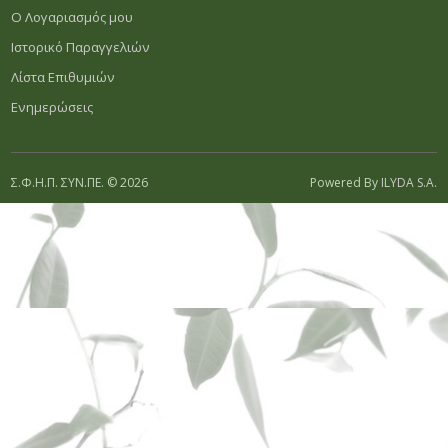
Ο Λογαριασμός μου
Ιστορικό Παραγγελιών
Λίστα Επιθυμιών
Ενημερώσεις
Σ.Φ.Η.Π. ΣΥΝ.ΠΕ. © 2026
Powered By
ILYDA S.A.