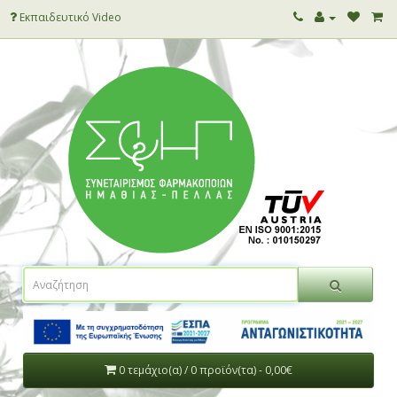
Εκπαιδευτικό Video
0 τεμάχιο(α) / 0 προϊόν(τα) - 0,00€