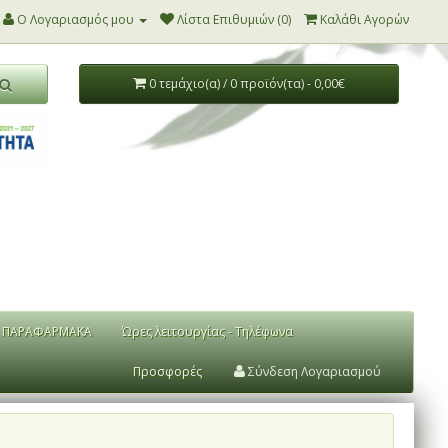
Ο Λογαριασμός μου
Λίστα Επιθυμιών (0)
Καλάθι Αγορών
0 τεμάχιο(α) / 0 προϊόν(τα) - 0,00€
ΠΑΡΑΦΑΡΜΑΚΑ
Ώρες λειτουργίας - Τηλέφωνα
Προσφορές
Σύνδεση Λογαριασμού