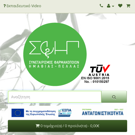
Εκπαιδευτικό Video
0 τεμάχιο(α) / 0 προϊόν(τα) - 0,00€