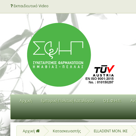
Εκπαιδευτικό Video
Αρχική
Εμπορική Πολιτική Καταλόγου
Ο Σ.Φ.Η.Π.
Αν
Αρχική
Κατασκευαστής
ELLADENT MON. IKE