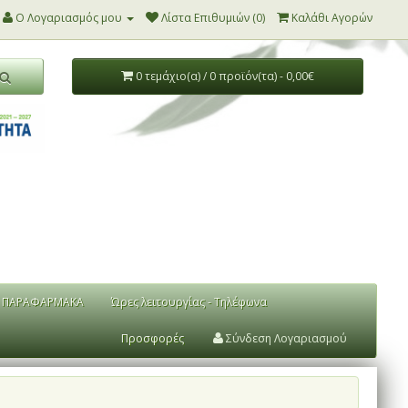
Ο Λογαριασμός μου
Λίστα Επιθυμιών (0)
Καλάθι Αγορών
0 τεμάχιο(α) / 0 προϊόν(τα) - 0,00€
ΠΑΡΑΦΑΡΜΑΚΑ
Ώρες λειτουργίας - Τηλέφωνα
Προσφορές
Σύνδεση Λογαριασμού