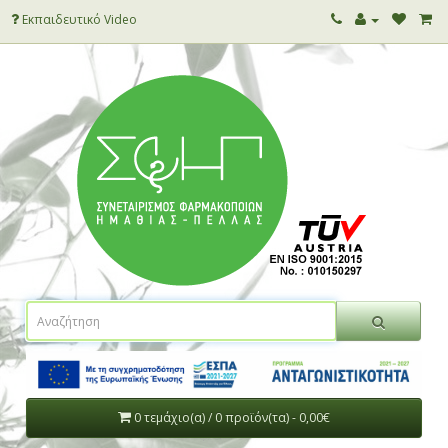
Εκπαιδευτικό Video
0 τεμάχιο(α) / 0 προϊόν(τα) - 0,00€