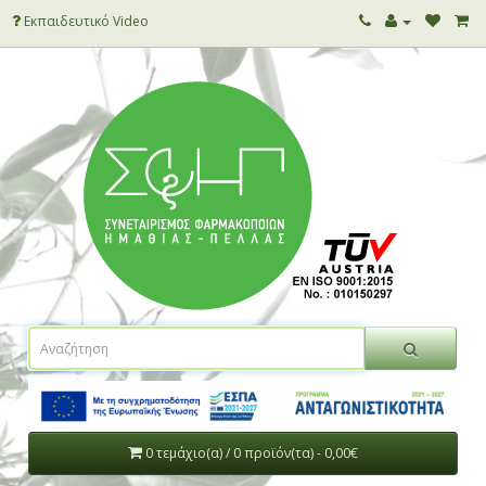
Εκπαιδευτικό Video
0 τεμάχιο(α) / 0 προϊόν(τα) - 0,00€