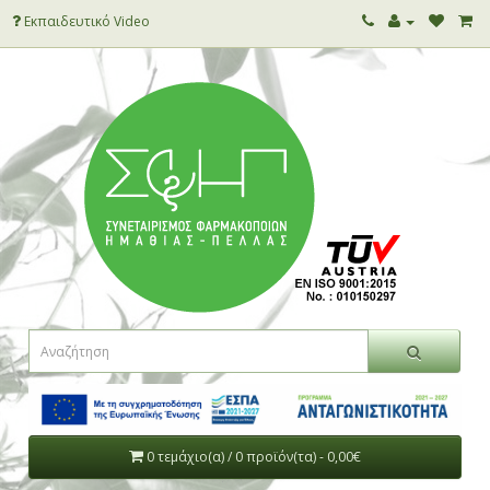
Εκπαιδευτικό Video
0 τεμάχιο(α) / 0 προϊόν(τα) - 0,00€