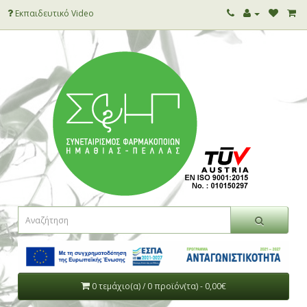
Εκπαιδευτικό Video
0 τεμάχιο(α) / 0 προϊόν(τα) - 0,00€