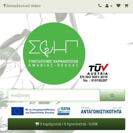
Εκπαιδευτικό Video
0 τεμάχιο(α) / 0 προϊόν(τα) - 0,00€