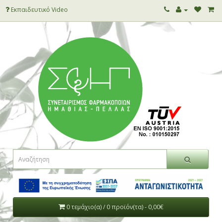
Εκπαιδευτικό Video
0 τεμάχιο(α) / 0 προϊόν(τα) - 0,00€