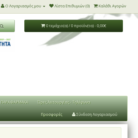
Ο Λογαριασμός μου
Λίστα Επιθυμιών (0)
Καλάθι Αγορών
0 τεμάχιο(α) / 0 προϊόν(τα) - 0,00€
ΠΑΡΑΦΑΡΜΑΚΑ
Ώρες λειτουργίας - Τηλέφωνα
Προσφορές
Σύνδεση Λογαριασμού