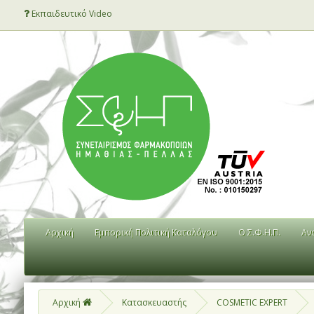
Εκπαιδευτικό Video
Αρχική
Εμπορική Πολιτική Καταλόγου
Ο Σ.Φ.Η.Π.
Αν
Αρχική
Κατασκευαστής
COSMETIC EXPERT