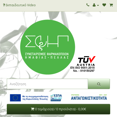
Εκπαιδευτικό Video
0 τεμάχιο(α) / 0 προϊόν(τα) - 0,00€