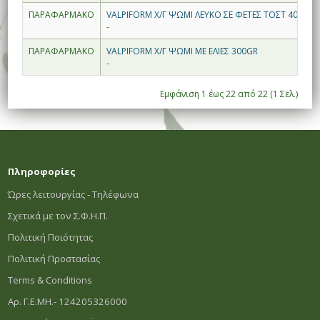
ΠΑΡΑΦΑΡΜΑΚΟ
VALPIFORM Χ/Γ ΨΩΜΙ ΛΕΥΚΟ ΣΕ ΦΕΤΕΣ ΤΟΣΤ 400GR 
-
ΠΑΡΑΦΑΡΜΑΚΟ
VALPIFORM Χ/Γ ΨΩΜΙ ΜΕ ΕΛΙΕΣ 300GR
-
Εμφάνιση 1 έως 22 από 22 (1 Σελ.)
Πληροφορίες
Ώρες λειτουργίας - Τηλέφωνα
Σχετικά με τον Σ.Φ.Η.Π.
Πολιτική Ποιότητας
Πολιτική Προστασίας
Terms & Conditions
Αρ. Γ.Ε.ΜΗ.- 124205326000