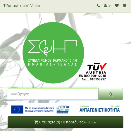
Εκπαιδευτικό Video
0 τεμάχιο(α) / 0 προϊόν(τα) - 0,00€