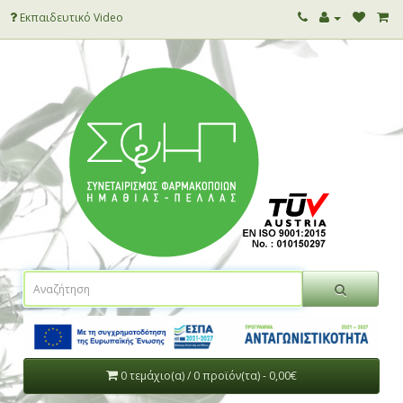
Εκπαιδευτικό Video
0 τεμάχιο(α) / 0 προϊόν(τα) - 0,00€