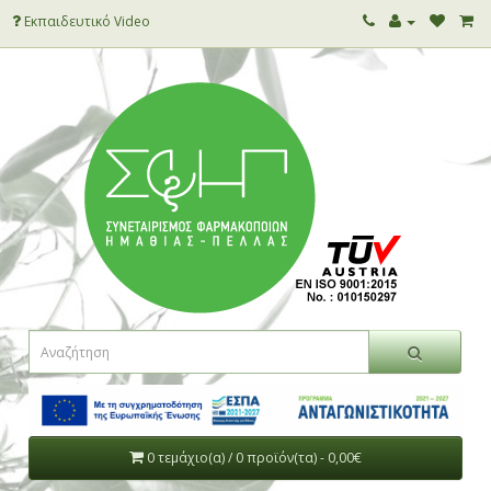
Εκπαιδευτικό Video
0 τεμάχιο(α) / 0 προϊόν(τα) - 0,00€