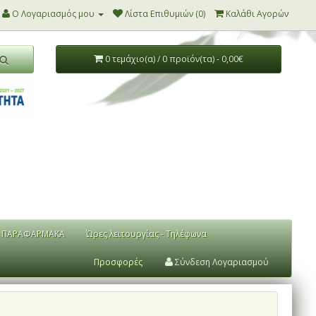
Ο Λογαριασμός μου
Λίστα Επιθυμιών (0)
Καλάθι Αγορών
0 τεμάχιο(α) / 0 προϊόν(τα) - 0,00€
ΠΑΡΑΦΑΡΜΑΚΑ
Ώρες λειτουργίας - Τηλέφωνα
Προσφορές
Σύνδεση Λογαριασμού