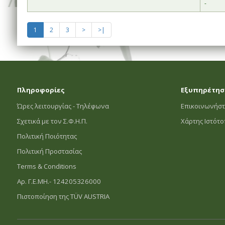
-
1
2
3
>
>|
Πληροφορίες
Εξυπηρέτησ
Ώρες λειτουργίας - Τηλέφωνα
Επικοινωνήστ
Σχετικά με τον Σ.Φ.Η.Π.
Χάρτης Ιστότ
Πολιτική Ποιότητας
Πολιτική Προστασίας
Terms & Conditions
Αρ. Γ.Ε.ΜΗ.- 124205326000
Πιστοποίηση της TÜV AUSTRIA