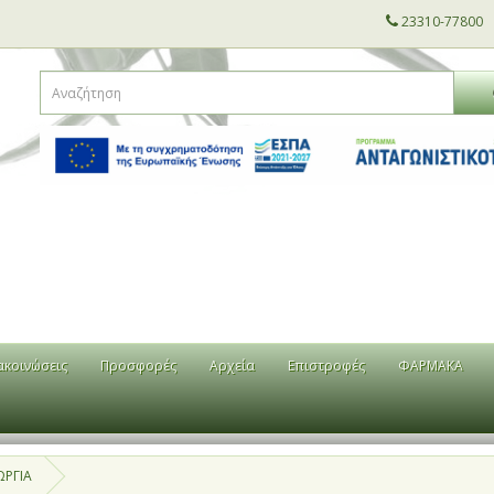
23310-77800
ακοινώσεις
Προσφορές
Αρχεία
Επιστροφές
ΦΑΡΜΑΚΑ
ΩΡΓΙΑ