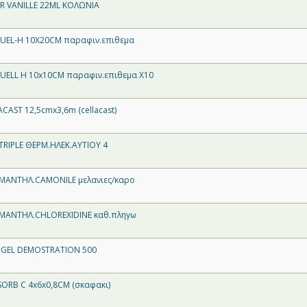
 VANILLE 22ML ΚΟΛΩΝΙΑ
UEL-H 10X20CM παραφιν.επιθεμα
ELL H 10x10CM παραφιν.επιθεμα X10
CAST 12,5cmx3,6m (cellacast)
TRIPLE ΘΕΡΜ.ΗΛΕΚ.ΑΥΤIOY 4
ΜΑΝΤΗΛ.CAMONILE μελανιες/καρο
ΜΑΝΤΗΛ.CHLOREXIDINE καθ.πληγω
 GEL DEMOSTRATION 500
ORB C 4x6x0,8CM (σκαφακι)