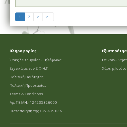
-
1
2
>
>|
Πληροφορίες
Εξυπηρέτησ
Ώρες λειτουργίας - Τηλέφωνα
Επικοινωνήστ
Σχετικά με τον Σ.Φ.Η.Π.
Χάρτης Ιστότ
Πολιτική Ποιότητας
Πολιτική Προστασίας
Terms & Conditions
Αρ. Γ.Ε.ΜΗ.- 124205326000
Πιστοποίηση της TÜV AUSTRIA