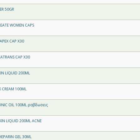
ER 50GR
REATE WOMEN CAPS
APEX CAP X30
RATRANS CAP X30
KIN LIQUID 200ML
IX CREAM 100ML
ONIC OIL 100ML ραβδωσεις
KIN LIQUID 200ML ACNE
HEPARIN GEL 30ML