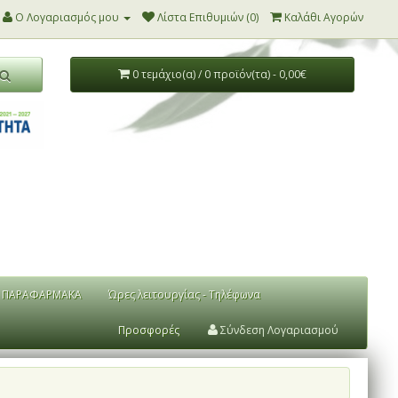
Ο Λογαριασμός μου
Λίστα Επιθυμιών (0)
Καλάθι Αγορών
0 τεμάχιο(α) / 0 προϊόν(τα) - 0,00€
ΠΑΡΑΦΑΡΜΑΚΑ
Ώρες λειτουργίας - Τηλέφωνα
Προσφορές
Σύνδεση Λογαριασμού