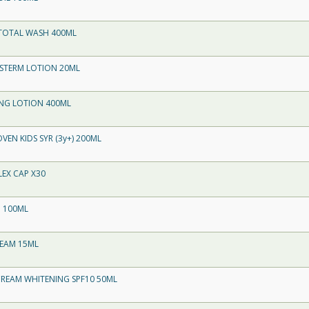
 TOTAL WASH 400ML
USTERM LOTION 20ML
ING LOTION 400ML
VEN KIDS SYR (3y+) 200ML
EX CAP X30
M 100ML
REAM 15ML
CREAM WHITENING SPF10 50ML