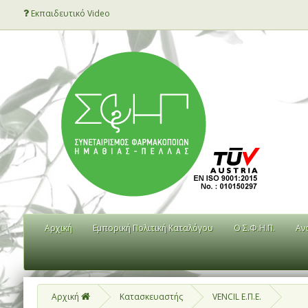
Εκπαιδευτικό Video
Αρχική
Εμπορική Πολιτική Καταλόγου
Ο Σ.Φ.Η.Π.
Αν
Αρχική
Κατασκευαστής
VENCIL Ε.Π.Ε.