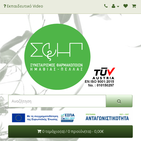
Εκπαιδευτικό Video
0 τεμάχιο(α) / 0 προϊόν(τα) - 0,00€