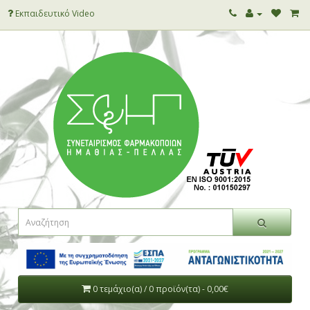
Εκπαιδευτικό Video
0 τεμάχιο(α) / 0 προϊόν(τα) - 0,00€