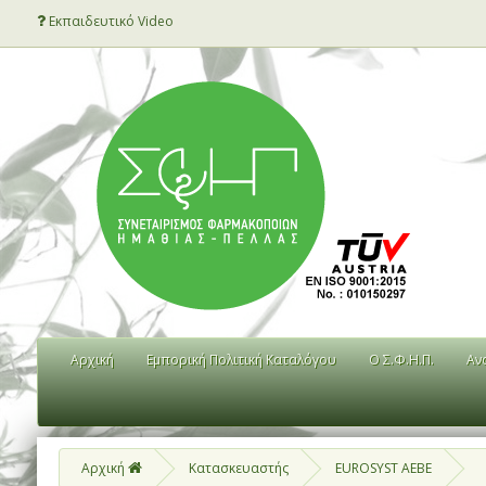
Εκπαιδευτικό Video
Αρχική
Εμπορική Πολιτική Καταλόγου
Ο Σ.Φ.Η.Π.
Αν
Αρχική
Κατασκευαστής
EUROSYST AEBE