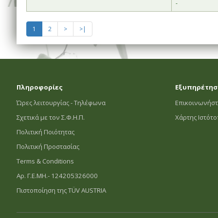
-
1
2
>
>|
Πληροφορίες
Εξυπηρέτησ
Ώρες λειτουργίας - Τηλέφωνα
Επικοινωνήστ
Σχετικά με τον Σ.Φ.Η.Π.
Χάρτης Ιστότ
Πολιτική Ποιότητας
Πολιτική Προστασίας
Terms & Conditions
Αρ. Γ.Ε.ΜΗ.- 124205326000
Πιστοποίηση της TÜV AUSTRIA