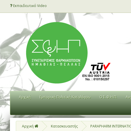
Εκπαιδευτικό Video
Αρχική
Εμπορική Πολιτική Καταλόγου
Ο Σ.Φ.Η.Π.
Αν
Αρχική
Κατασκευαστής
PARAPHARM INTERNATI