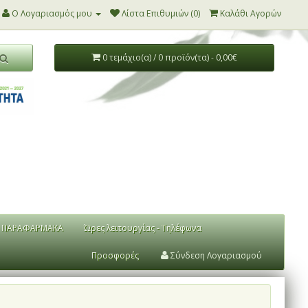
Ο Λογαριασμός μου
Λίστα Επιθυμιών (0)
Καλάθι Αγορών
0 τεμάχιο(α) / 0 προϊόν(τα) - 0,00€
ΠΑΡΑΦΑΡΜΑΚΑ
Ώρες λειτουργίας - Τηλέφωνα
Προσφορές
Σύνδεση Λογαριασμού