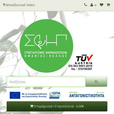
Εκπαιδευτικό Video
0 τεμάχιο(α) / 0 προϊόν(τα) - 0,00€