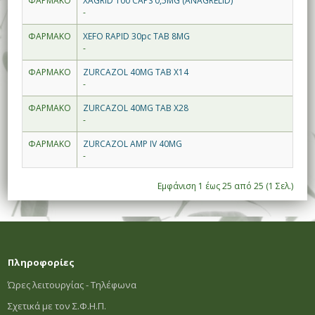
ΦΑΡΜΑΚΟ
XAGRID 100 CAPS 0,5MG (ANAGRELID)
-
ΦΑΡΜΑΚΟ
XEFO RAPID 30pc TAB 8MG
-
ΦΑΡΜΑΚΟ
ZURCAZOL 40MG TAB X14
-
ΦΑΡΜΑΚΟ
ZURCAZOL 40MG TAB X28
-
ΦΑΡΜΑΚΟ
ZURCAZOL AMP IV 40MG
-
Εμφάνιση 1 έως 25 από 25 (1 Σελ.)
Πληροφορίες
Ώρες λειτουργίας - Τηλέφωνα
Σχετικά με τον Σ.Φ.Η.Π.