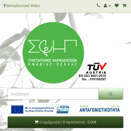
Εκπαιδευτικό Video
0 τεμάχιο(α) / 0 προϊόν(τα) - 0,00€